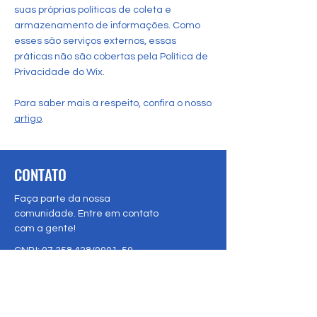
suas próprias políticas de coleta e
armazenamento de informações. Como
esses são serviços externos, essas
práticas não são cobertas pela Política de
Privacidade do Wix.
Para saber mais a respeito, confira o nosso
artigo
.
CONTATO
Faça parte da nossa
comunidade. Entre em contato
com a gente!
CNPJ:
07.358.428
/0001-50
Rua Messina, 28. Jardim Itália, Cuiabá, MT.
78060-730